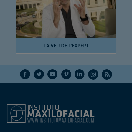
LA VEU DE L'EXPERT
F
T
Y
V
L
Ñ
R