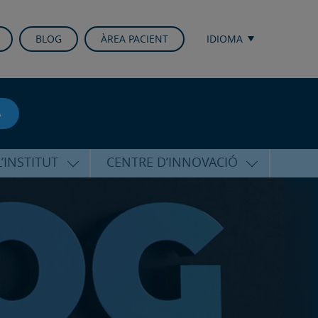
BLOG
ÀREA PACIENT
IDIOMA
A
’INSTITUT
CENTRE D’INNOVACIÓ
RICO HERNÁNDEZ
ÚLTIMES TECNOLOGIES
ALFARO
CONFERÈNCIES I CONGRESSOS
EQUIP
FORMACIÓ
PERSONALITZADA
PUBLICACIONS CIENTÍFIQUES
T DE SUPORT
ICOLÒGIC
LA VEU DE L’EXPERT
INTERNACIONALS