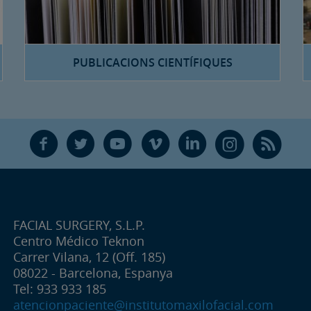
PUBLICACIONS CIENTÍFIQUES
F
T
Y
V
L
Ñ
R
FACIAL SURGERY, S.L.P.
Centro Médico Teknon
Carrer Vilana, 12 (Off. 185)
08022 - Barcelona, Espanya
Tel: 933 933 185
atencionpaciente@institutomaxilofacial.com