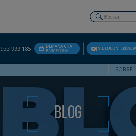
DEMANA CITA
933 933 185
VIDEOCONFERÈNCI
BARCELONA
SOBRE L
DR. FEDE
ATENCIÓ 
Blog
UNITA
PS
SERVEIS 