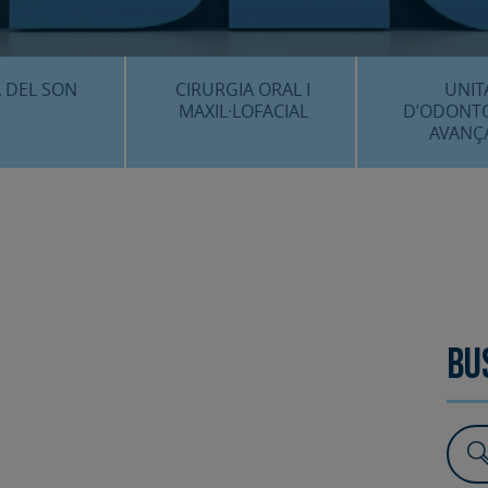
CENTRE 
O
 DEL SON
CIRURGIA ORAL I
UNIT
MAXIL·LOFACIAL
D’ODONT
AVANÇ
È ÉS…?
¿QUÈ ÉS…?
IMPLANTS 
EDIMENTS
PROCEDIMENTS
ESTÈTICA 
ICACIÓ 3D
FAQS
ALTRES PROC
 CLÍNICS
FAQS
Bu