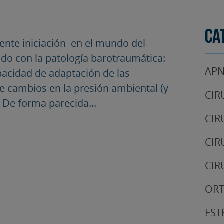
Ca
iente iniciación en el mundo del
do con la patología barotraumática:
APN
apacidad de adaptación de las
 cambios en la presión ambiental (y
CIR
 De forma parecida...
CIR
CIR
CIR
OR
EST