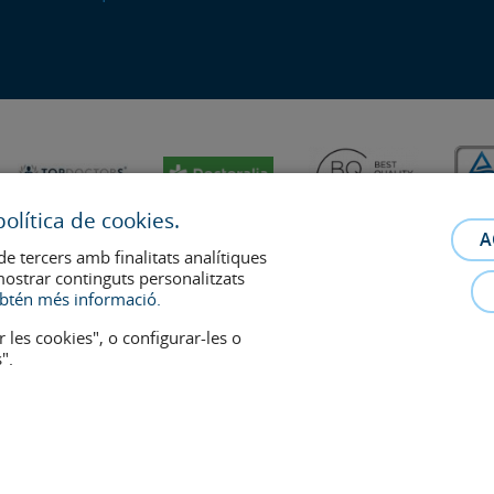
olítica de cookies.
A
de tercers amb finalitats analítiques
mostrar continguts personalitzats
btén més informació.
r les cookies", o configurar-les o
".
relació metge-pacient. En cas de dubte, consulti amb el metge de referència.
s retiraran a qualsevol moment a petició dels pacients.