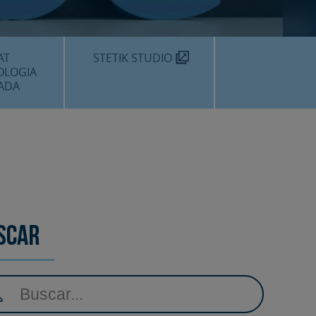
MÈDIC TEKNON
N SOM?
AT
STETIK STUDIO
OLOGIA
ADA
DENTALS
DENTAL
EDIMENTS
scar