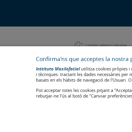
Confirma'ns que acceptes la nostra p
Instituto Maxilofacial
utilitza cookies pròpies i 
i tècniques: tractant les dades necessàries per 
basats en els hàbits de navegació de l'Usuari.
O
Última actualització: 2023
Pot acceptar totes les cookies pitjant a "Accepta
Num. d'autorització de centre sanitari: E08646940
rebutjar-ne l'ús al botó de "Canviar preferències
La informació present a la web no reemplaça sinó complementa la 
apareixen a la web estan publicades amb el seu consentiment i e
Avís legal
–
Política de Cookies
–
Política de Privacitat