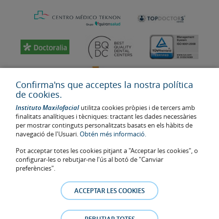
Confirma'ns que acceptes la nostra política
de cookies.
Instituto Maxilofacial
utilitza cookies pròpies i de tercers amb
finalitats analítiques i tècniques: tractant les dades necessàries
per mostrar continguts personalitzats basats en els hàbits de
navegació de l'Usuari.
Obtén més informació.
Última actualització: 2023
Pot acceptar totes les cookies pitjant a "Acceptar les cookies", o
Num. d'autorització de centre sanitari: E08646940
configurar-les o rebutjar-ne l'ús al botó de "Canviar
preferències".
La informació present a la web no reemplaça sinó complementa la
relació metge-pacient. En cas de dubte, consulti amb el metge de
ACCEPTAR LES COOKIES
referència. Les fotos i els testimonis dels pacients identificables que
apareixen a la web estan publicades amb el seu consentiment i es
retiraran a qualsevol moment a petició dels pacients.