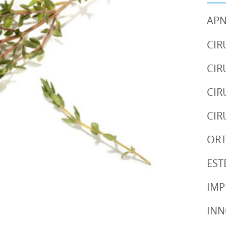
APN
CIR
CIR
CIR
CIR
OR
EST
IMP
IN