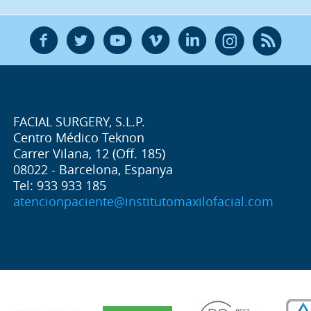
F
T
Y
V
L
Ñ
R
FACIAL SURGERY, S.L.P.
Centro Médico Teknon
Carrer Vilana, 12 (Off. 185)
08022 - Barcelona, Espanya
Tel: 933 933 185
atencionpaciente@institutomaxilofacial.com