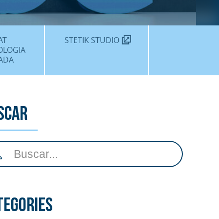
MÈDIC TEKNON
N SOM?
AT
STETIK STUDIO
OLOGIA
ADA
DENTALS
DENTAL
scar
EDIMENTS
tegories