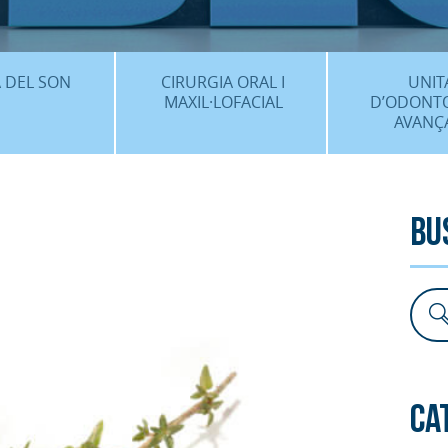
CENTRE 
O
 DEL SON
CIRURGIA ORAL I
UNIT
MAXIL·LOFACIAL
D’ODONT
AVANÇ
È ÉS…?
¿QUÈ ÉS…?
IMPLANTS 
EDIMENTS
PROCEDIMENTS
ESTÈTICA 
Bu
ICACIÓ 3D
FAQS
ALTRES PROC
 CLÍNICS
FAQS
Ca