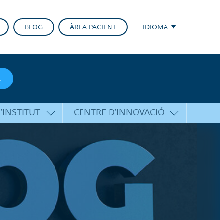
BLOG
ÀREA PACIENT
IDIOMA
A
’INSTITUT
CENTRE D’INNOVACIÓ
RICO HERNÁNDEZ
ÚLTIMES TECNOLOGIES
ALFARO
CONFERÈNCIES I CONGRESSOS
EQUIP
FORMACIÓ
PERSONALITZADA
PUBLICACIONS CIENTÍFIQUES
T DE SUPORT
ICOLÒGIC
LA VEU DE L’EXPERT
INTERNACIONALS