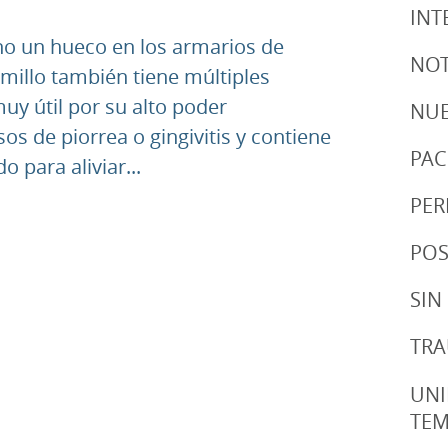
INT
ho un hueco en los armarios de
NOT
millo también tiene múltiples
uy útil por su alto poder
NUE
sos de piorrea o gingivitis y contiene
PAC
 para aliviar...
PER
POS
SIN
TRA
UNI
TE