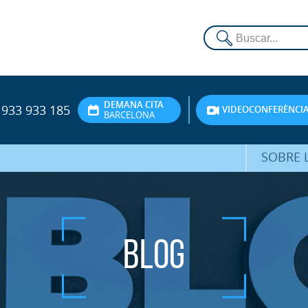
DEMANA CITA
933 933 185
VIDEOCONFERÈNCI
BARCELONA
SOBRE L
DR. FEDE
ATENCIÓ 
Blog
UNITA
PS
SERVEIS 