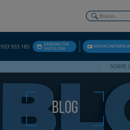
DEMANA CITA
933 933 185
VIDEOCONFERÈNCI
BARCELONA
SOBRE L
DR. FEDE
ATENCIÓ 
Blog
UNITA
PS
SERVEIS 