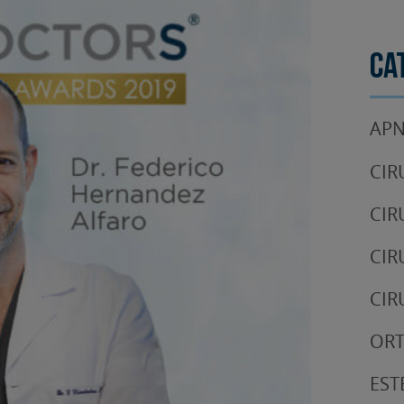
Ca
APN
CIR
CIR
CIR
CIR
OR
EST