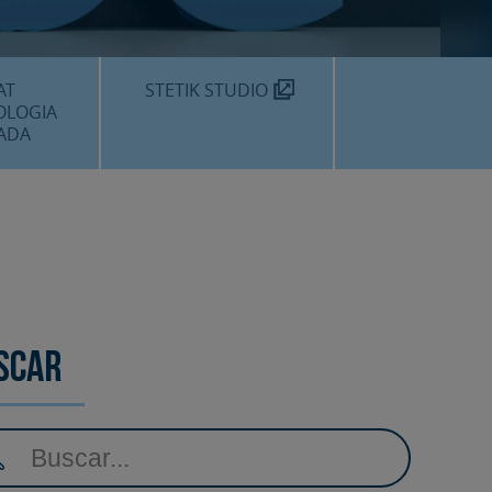
MÈDIC TEKNON
N SOM?
AT
STETIK STUDIO
OLOGIA
ADA
DENTALS
DENTAL
EDIMENTS
scar