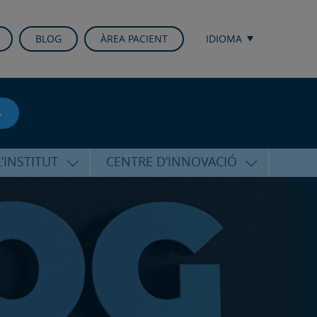
BLOG
ÀREA PACIENT
IDIOMA
A
’INSTITUT
CENTRE D’INNOVACIÓ
RICO HERNÁNDEZ
ÚLTIMES TECNOLOGIES
ALFARO
CONFERÈNCIES I CONGRESSOS
EQUIP
FORMACIÓ
PERSONALITZADA
PUBLICACIONS CIENTÍFIQUES
T DE SUPORT
ICOLÒGIC
LA VEU DE L’EXPERT
INTERNACIONALS