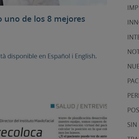
IMP
o uno de los 8 mejores
IN
INT
NOT
 disponible en Español i English.
NUE
PAC
PER
POS
SIN