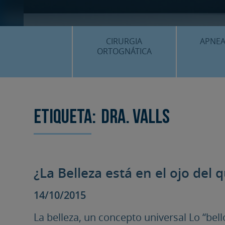
CIRURGIA
APNEA
ORTOGNÁTICA
¿QU
¿QUÈ ÉS…?
PROC
PROCEDIMENTS
Etiqueta:
Dra. Valls
PLANIF
SURGERY FIRST
CASOS
CIRURGIA MÍNIMAMENT
INVASIVA
¿La Belleza está en el ojo del 
PLANIFICACIÓ 3D
FAQS
14/10/2015
CASOS CLÍNICS
La belleza, un concepto universal Lo “bell