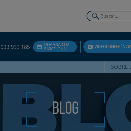
DEMANA CITA
933 933 185
VIDEOCONFERÈNCI
BARCELONA
SOBRE L
DR. FEDE
ATENCIÓ 
Blog
UNITA
PS
SERVEIS 