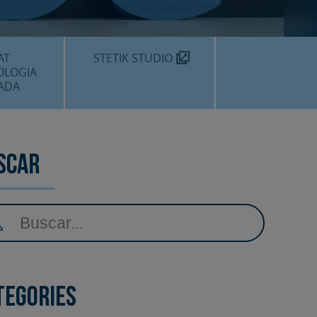
MÈDIC TEKNON
N SOM?
AT
STETIK STUDIO
OLOGIA
ADA
DENTALS
DENTAL
scar
EDIMENTS
tegories