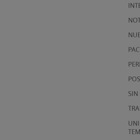
INT
NOT
NUE
PAC
PER
POS
SIN
TRA
UNI
TE