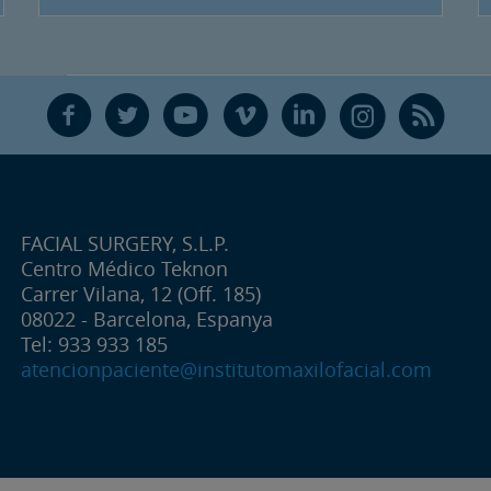
F
T
Y
V
L
Ñ
R
FACIAL SURGERY, S.L.P.
Centro Médico Teknon
Carrer Vilana, 12 (Off. 185)
08022 - Barcelona, Espanya
Tel: 933 933 185
atencionpaciente@institutomaxilofacial.com