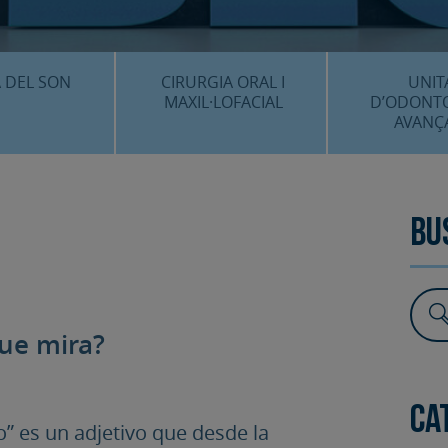
CENTRE 
O
 DEL SON
CIRURGIA ORAL I
UNIT
MAXIL·LOFACIAL
D’ODONT
AVANÇ
È ÉS…?
¿QUÈ ÉS…?
IMPLANTS 
EDIMENTS
PROCEDIMENTS
ESTÈTICA 
Bu
ICACIÓ 3D
FAQS
ALTRES PROC
 CLÍNICS
FAQS
que mira?
Ca
o” es un adjetivo que desde la