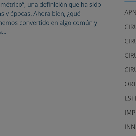
imétrico”, una definición que ha sido
APN
as y épocas. Ahora bien, ¿qué
s hemos convertido en algo común y
CIR
...
CIR
CIR
CIR
OR
EST
IMP
IN