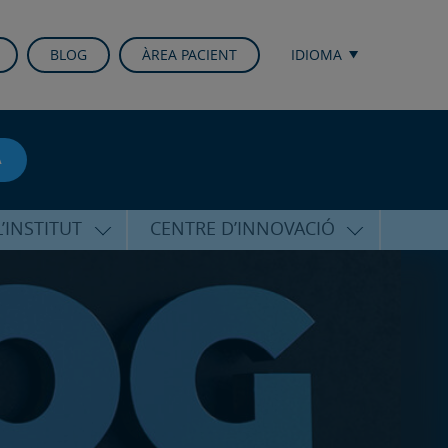
BLOG
ÀREA PACIENT
IDIOMA
A
’INSTITUT
CENTRE D’INNOVACIÓ
RICO HERNÁNDEZ
ÚLTIMES TECNOLOGIES
ALFARO
CONFERÈNCIES I CONGRESSOS
EQUIP
FORMACIÓ
PERSONALITZADA
PUBLICACIONS CIENTÍFIQUES
T DE SUPORT
ICOLÒGIC
LA VEU DE L’EXPERT
INTERNACIONALS