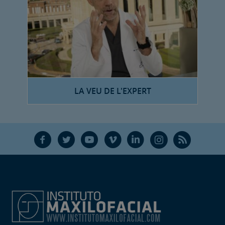
LA VEU DE L'EXPERT
F
T
Y
V
L
Ñ
R