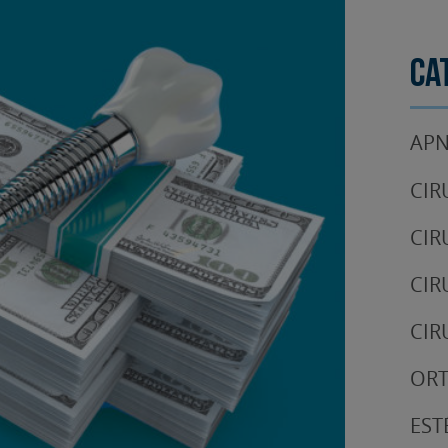
Ca
APN
CIR
CIR
CIR
CIR
OR
EST