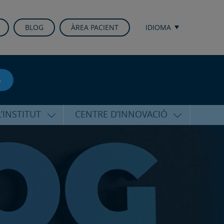
BLOG
ÀREA PACIENT
IDIOMA
A
’INSTITUT
CENTRE D’INNOVACIÓ
RICO HERNÁNDEZ
ÚLTIMES TECNOLOGIES
ALFARO
CONFERÈNCIES I CONGRESSOS
EQUIP
FORMACIÓ
PERSONALITZADA
PUBLICACIONS CIENTÍFIQUES
T DE SUPORT
ICOLÒGIC
LA VEU DE L’EXPERT
INTERNACIONALS