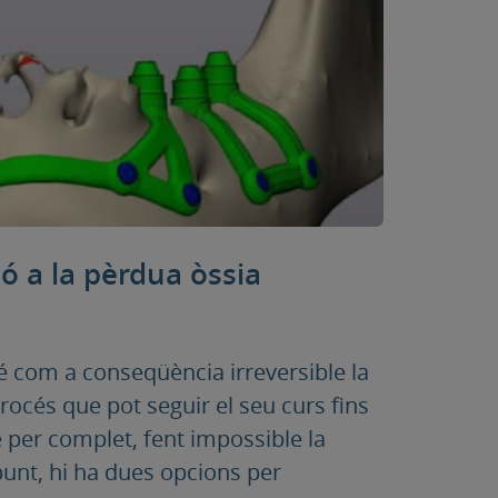
ió a la pèrdua òssia
té com a conseqüència irreversible la
rocés que pot seguir el seu curs fins
 per complet, fent impossible la
punt, hi ha dues opcions per