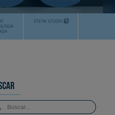
MÈDIC TEKNON
N SOM?
AT
STETIK STUDIO
OLOGIA
ADA
DENTALS
DENTAL
EDIMENTS
scar