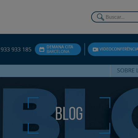
DEMANA CITA
933 933 185
VIDEOCONFERÈNCI
BARCELONA
SOBRE L
DR. FEDE
ATENCIÓ 
Blog
UNITA
PS
SERVEIS 