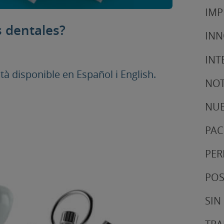
IMP
 dentales?
IN
INT
 disponible en Español i English.
NOT
NUE
PAC
PER
POS
SIN