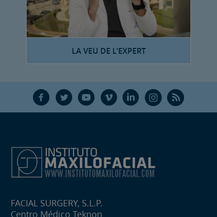
LA VEU DE L'EXPERT
F
T
Y
V
L
Ñ
R
FACIAL SURGERY, S.L.P.
Centro Médico Teknon