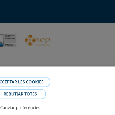
CCEPTAR LES COOKIES
 Les fotos i els testimonis dels pacients identificables que
REBUTJAR TOTES
Canviar preferències