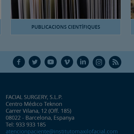
PUBLICACIONS CIENTÍFIQUES
F
T
Y
V
L
Ñ
R
FACIAL SURGERY, S.L.P.
Centro Médico Teknon
Carrer Vilana, 12 (Off. 185)
08022 - Barcelona, Espanya
Tel: 933 933 185
atencionpaciente@institutomaxilofacial.com