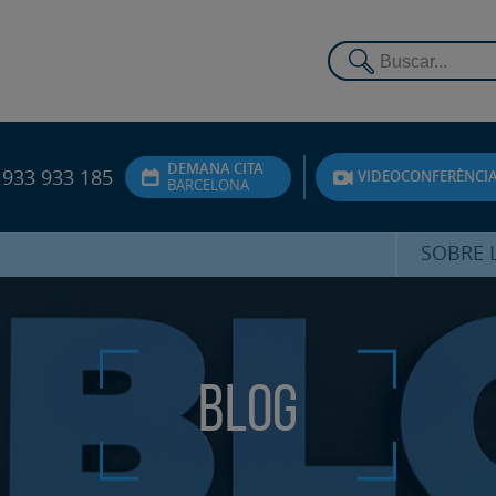
DEMANA CITA
933 933 185
VIDEOCONFERÈNCI
BARCELONA
SOBRE L
DR. FEDE
ATENCIÓ 
Blog
UNITA
PS
SERVEIS 