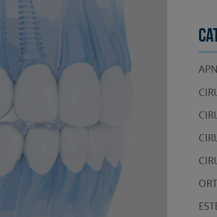
Ca
APN
CIR
CIR
CIR
CIR
OR
EST