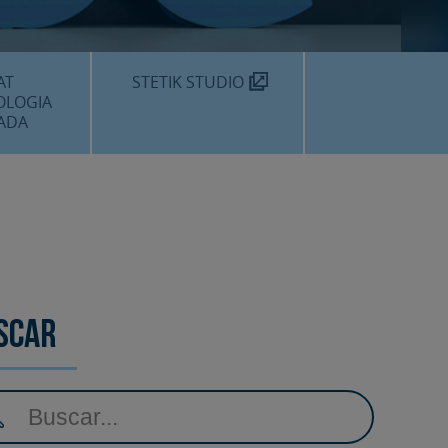
MÈDIC TEKNON
N SOM?
AT
STETIK STUDIO
OLOGIA
ADA
DENTALS
DENTAL
EDIMENTS
scar