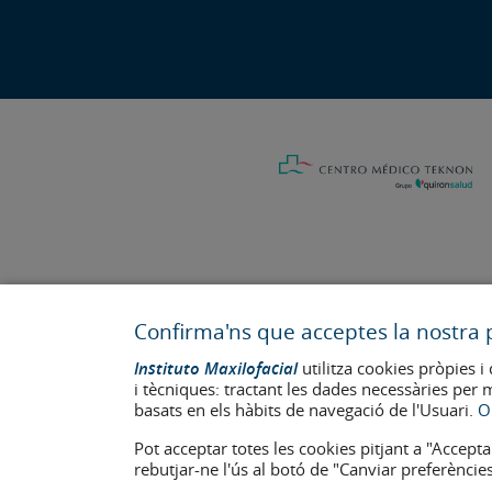
Confirma'ns que acceptes la nostra p
Última actualització: 2023
Num. d'autorització de centre sanitari: E08646940
Instituto Maxilofacial
utilitza cookies pròpies i 
i tècniques: tractant les dades necessàries per 
La informació present a la web no reemplaça sinó complementa la 
basats en els hàbits de navegació de l'Usuari.
O
apareixen a la web estan publicades amb el seu consentiment i e
Avís legal
–
Política de Cookies
–
Política de Privacitat
Pot acceptar totes les cookies pitjant a "Accepta
rebutjar-ne l'ús al botó de "Canviar preferències