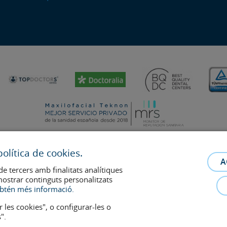
olítica de cookies.
A
de tercers amb finalitats analítiques
mostrar continguts personalitzats
relació metge-pacient. En cas de dubte, consulti amb el metge de referència.
btén més informació.
s retiraran a qualsevol moment a petició dels pacients.
r les cookies", o configurar-les o
".