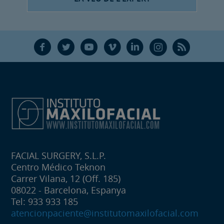
F
T
Y
V
L
Ñ
R
FACIAL SURGERY, S.L.P.
Centro Médico Teknon
Carrer Vilana, 12 (Off. 185)
08022 - Barcelona, Espanya
Tel: 933 933 185
atencionpaciente@institutomaxilofacial.com