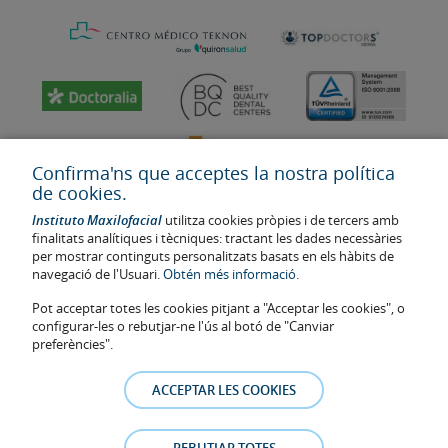
Confirma'ns que acceptes la nostra política
de cookies.
Instituto Maxilofacial
utilitza cookies pròpies i de tercers amb
finalitats analítiques i tècniques: tractant les dades necessàries
per mostrar continguts personalitzats basats en els hàbits de
navegació de l'Usuari.
Obtén més informació.
Última actualització: 2023
Pot acceptar totes les cookies pitjant a "Acceptar les cookies", o
Num. d'autorització de centre sanitari: E08646940
configurar-les o rebutjar-ne l'ús al botó de "Canviar
preferències".
La informació present a la web no reemplaça sinó complementa la
relació metge-pacient. En cas de dubte, consulti amb el metge de
ACCEPTAR LES COOKIES
referència. Les fotos i els testimonis dels pacients identificables que
apareixen a la web estan publicades amb el seu consentiment i es
retiraran a qualsevol moment a petició dels pacients.