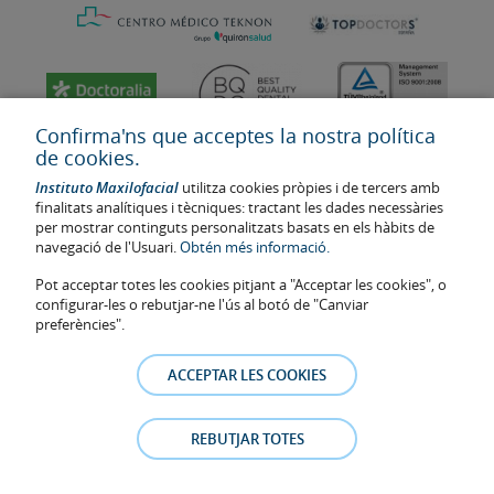
Confirma'ns que acceptes la nostra política
de cookies.
Instituto Maxilofacial
utilitza cookies pròpies i de tercers amb
finalitats analítiques i tècniques: tractant les dades necessàries
per mostrar continguts personalitzats basats en els hàbits de
navegació de l'Usuari.
Obtén més informació.
Pot acceptar totes les cookies pitjant a "Acceptar les cookies", o
configurar-les o rebutjar-ne l'ús al botó de "Canviar
Última actualització: 2023
preferències".
Num. d'autorització de centre sanitari: E08646940
La informació present a la web no reemplaça sinó complementa la
ACCEPTAR LES COOKIES
relació metge-pacient. En cas de dubte, consulti amb el metge de
referència. Les fotos i els testimonis dels pacients identificables que
apareixen a la web estan publicades amb el seu consentiment i es
REBUTJAR TOTES
retiraran a qualsevol moment a petició dels pacients.
Avís legal
–
Política de Cookies
–
Política de Privacitat