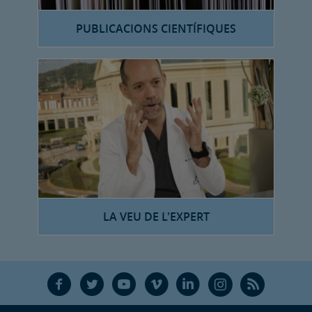
PUBLICACIONS CIENTÍFIQUES
LA VEU DE L'EXPERT
F
T
Y
V
L
Ñ
R