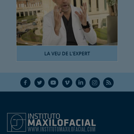
LA VEU DE L'EXPERT
F
T
Y
V
L
Ñ
R