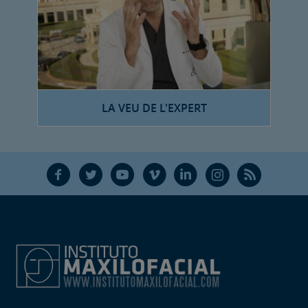
LA VEU DE L'EXPERT
F
T
Y
V
L
Ñ
R