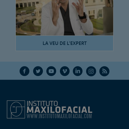
LA VEU DE L'EXPERT
F
T
Y
V
L
Ñ
R