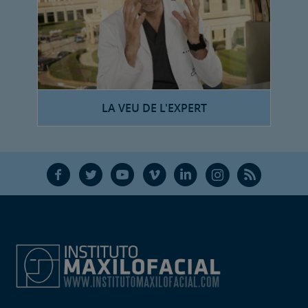
LA VEU DE L'EXPERT
F
T
Y
V
L
Ñ
R