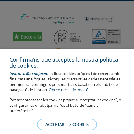
Confirma'ns que acceptes la nostra política
de cookies.
Instituto Maxilofacial
utilitza cookies pròpies i de tercers amb
finalitats analítiques i tècniques: tractant les dades necessàries
per mostrar continguts personalitzats basats en els hàbits de
navegació de l'Usuari.
Obtén més informació.
Última actualització: 2023
Pot acceptar totes les cookies pitjant a "Acceptar les cookies", o
Num. d'autorització de centre sanitari: E08646940
configurar-les o rebutjar-ne l'ús al botó de "Canviar
preferències".
La informació present a la web no reemplaça sinó complementa la
relació metge-pacient. En cas de dubte, consulti amb el metge de
ACCEPTAR LES COOKIES
referència. Les fotos i els testimonis dels pacients identificables que
apareixen a la web estan publicades amb el seu consentiment i es