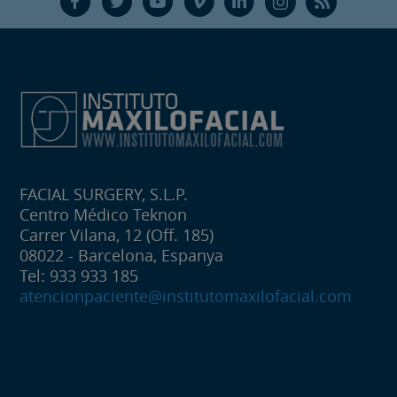
F
T
Y
V
L
Ñ
R
FACIAL SURGERY, S.L.P.
Centro Médico Teknon
Carrer Vilana, 12 (Off. 185)
08022 - Barcelona, Espanya
Tel: 933 933 185
atencionpaciente@institutomaxilofacial.com