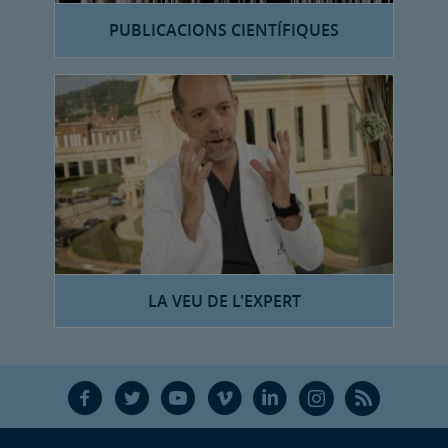
PUBLICACIONS CIENTÍFIQUES
LA VEU DE L'EXPERT
F
T
Y
V
L
Ñ
R