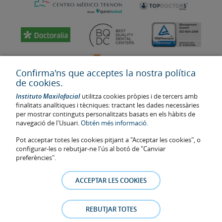
Confirma'ns que acceptes la nostra política
de cookies.
Instituto Maxilofacial
utilitza cookies pròpies i de tercers amb
finalitats analítiques i tècniques: tractant les dades necessàries
per mostrar continguts personalitzats basats en els hàbits de
navegació de l'Usuari.
Obtén més informació.
Última actualització: 2023
Pot acceptar totes les cookies pitjant a "Acceptar les cookies", o
Num. d'autorització de centre sanitari: E08646940
configurar-les o rebutjar-ne l'ús al botó de "Canviar
preferències".
La informació present a la web no reemplaça sinó complementa la
relació metge-pacient. En cas de dubte, consulti amb el metge de
ACCEPTAR LES COOKIES
referència. Les fotos i els testimonis dels pacients identificables que
apareixen a la web estan publicades amb el seu consentiment i es
retiraran a qualsevol moment a petició dels pacients.
REBUTJAR TOTES
Avís legal
–
Política de Cookies
–
Política de Privacitat