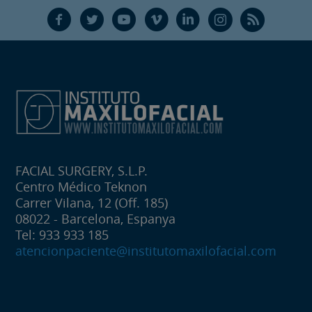
F
T
Y
V
L
Ñ
R
FACIAL SURGERY, S.L.P.
Centro Médico Teknon
Carrer Vilana, 12 (Off. 185)
08022 - Barcelona, Espanya
Tel: 933 933 185
atencionpaciente@institutomaxilofacial.com