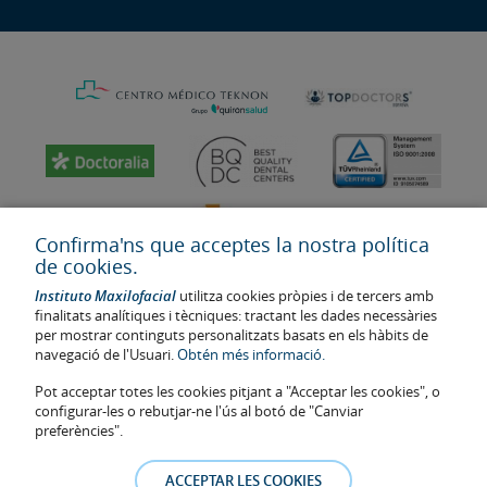
Confirma'ns que acceptes la nostra política
de cookies.
Instituto Maxilofacial
utilitza cookies pròpies i de tercers amb
finalitats analítiques i tècniques: tractant les dades necessàries
per mostrar continguts personalitzats basats en els hàbits de
navegació de l'Usuari.
Obtén més informació.
Última actualització: 2023
Pot acceptar totes les cookies pitjant a "Acceptar les cookies", o
Num. d'autorització de centre sanitari: E08646940
configurar-les o rebutjar-ne l'ús al botó de "Canviar
preferències".
La informació present a la web no reemplaça sinó complementa la
relació metge-pacient. En cas de dubte, consulti amb el metge de
ACCEPTAR LES COOKIES
referència. Les fotos i els testimonis dels pacients identificables que