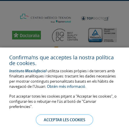
Confirma'ns que acceptes la nostra política
de cookies.
Instituto Maxilofacial
utilitza cookies pròpies i de tercers amb
finalitats analítiques i tècniques: tractant les dades necessàries
per mostrar continguts personalitzats basats en els hàbits de
navegació de l'Usuari.
Obtén més informació.
Última actualització: 2023
Pot acceptar totes les cookies pitjant a "Acceptar les cookies", o
Num. d'autorització de centre sanitari: E08646940
configurar-les o rebutjar-ne l'ús al botó de "Canviar
preferències".
La informació present a la web no reemplaça sinó complementa la
relació metge-pacient. En cas de dubte, consulti amb el metge de
ACCEPTAR LES COOKIES
referència. Les fotos i els testimonis dels pacients identificables que
apareixen a la web estan publicades amb el seu consentiment i es