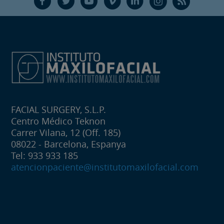
F
T
Y
V
L
Ñ
R
FACIAL SURGERY, S.L.P.
Centro Médico Teknon
Carrer Vilana, 12 (Off. 185)
08022 - Barcelona, Espanya
Tel: 933 933 185
atencionpaciente@institutomaxilofacial.com