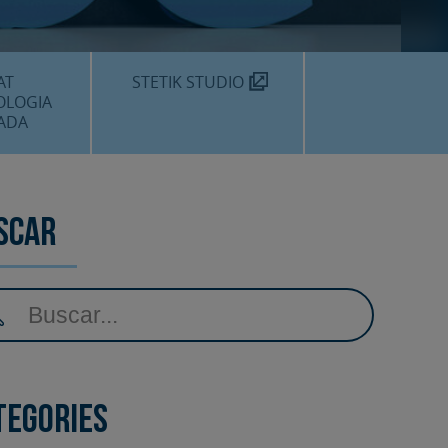
MÈDIC TEKNON
N SOM?
AT
STETIK STUDIO
OLOGIA
ADA
DENTALS
DENTAL
scar
EDIMENTS
tegories