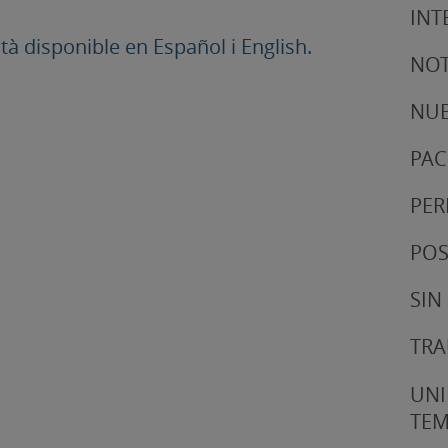
INT
 disponible en Español i English.
NOT
NUE
PAC
PER
POS
SIN
TRA
UNI
TE