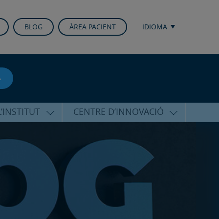
BLOG
ÀREA PACIENT
IDIOMA
A
’INSTITUT
CENTRE D’INNOVACIÓ
RICO HERNÁNDEZ
ÚLTIMES TECNOLOGIES
ALFARO
CONFERÈNCIES I CONGRESSOS
EQUIP
FORMACIÓ
PERSONALITZADA
PUBLICACIONS CIENTÍFIQUES
T DE SUPORT
ICOLÒGIC
LA VEU DE L’EXPERT
INTERNACIONALS