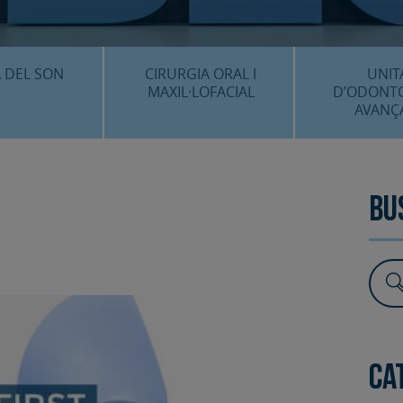
CENTRE 
O
 DEL SON
CIRURGIA ORAL I
UNIT
MAXIL·LOFACIAL
D’ODONT
AVANÇ
È ÉS…?
¿QUÈ ÉS…?
IMPLANTS 
EDIMENTS
PROCEDIMENTS
ESTÈTICA 
Bu
ICACIÓ 3D
FAQS
ALTRES PROC
 CLÍNICS
FAQS
Ca