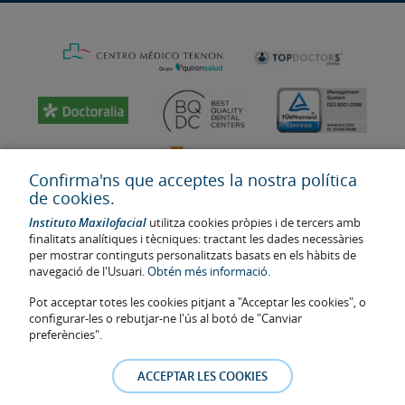
Confirma'ns que acceptes la nostra política
de cookies.
Instituto Maxilofacial
utilitza cookies pròpies i de tercers amb
finalitats analítiques i tècniques: tractant les dades necessàries
per mostrar continguts personalitzats basats en els hàbits de
navegació de l'Usuari.
Obtén més informació.
Última actualització: 2023
Pot acceptar totes les cookies pitjant a "Acceptar les cookies", o
Num. d'autorització de centre sanitari: E08646940
configurar-les o rebutjar-ne l'ús al botó de "Canviar
preferències".
La informació present a la web no reemplaça sinó complementa la
relació metge-pacient. En cas de dubte, consulti amb el metge de
ACCEPTAR LES COOKIES
referència. Les fotos i els testimonis dels pacients identificables que
apareixen a la web estan publicades amb el seu consentiment i es