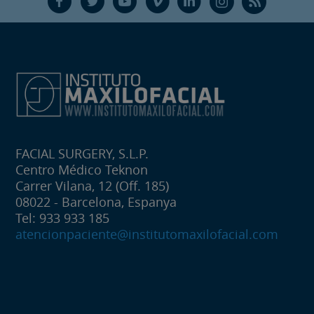
F
T
Y
V
L
Ñ
R
FACIAL SURGERY, S.L.P.
Centro Médico Teknon
Carrer Vilana, 12 (Off. 185)
08022 - Barcelona, Espanya
Tel: 933 933 185
atencionpaciente@institutomaxilofacial.com