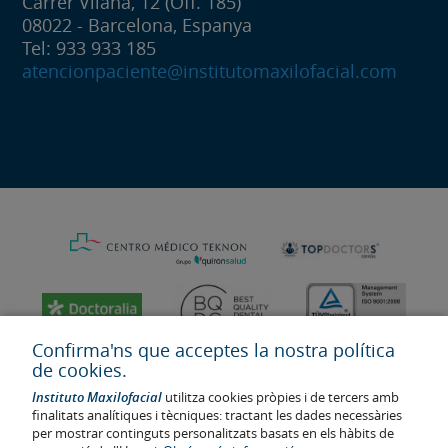
Carrer Vilana, 12 (Off. 185)
08022 - Barcelona, Espanya
Tel: 933 933 185
atencionpaciente@institutomaxilofacial.com
Confirma'ns que acceptes la nostra política
de cookies.
Instituto Maxilofacial
utilitza cookies pròpies i de tercers amb
finalitats analítiques i tècniques: tractant les dades necessàries
per mostrar continguts personalitzats basats en els hàbits de