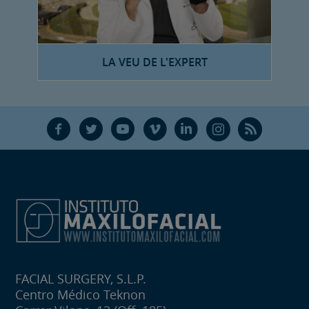
LA VEU DE L'EXPERT
F
T
Y
V
L
Ñ
R
FACIAL SURGERY, S.L.P.
Centro Médico Teknon