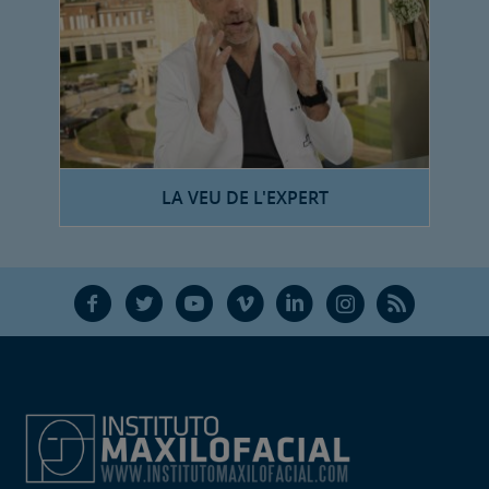
LA VEU DE L'EXPERT
F
T
Y
V
L
Ñ
R