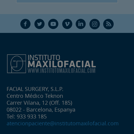
F
T
Y
V
L
Ñ
R
FACIAL SURGERY, S.L.P.
Centro Médico Teknon
Carrer Vilana, 12 (Off. 185)
08022 - Barcelona, Espanya
Tel: 933 933 185
atencionpaciente@institutomaxilofacial.com