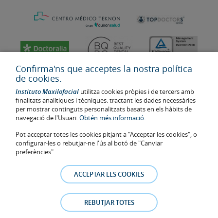
Confirma'ns que acceptes la nostra política
de cookies.
Instituto Maxilofacial
utilitza cookies pròpies i de tercers amb
finalitats analítiques i tècniques: tractant les dades necessàries
per mostrar continguts personalitzats basats en els hàbits de
navegació de l'Usuari.
Obtén més informació.
Pot acceptar totes les cookies pitjant a "Acceptar les cookies", o
configurar-les o rebutjar-ne l'ús al botó de "Canviar
Última actualització: 2023
preferències".
Num. d'autorització de centre sanitari: E08646940
La informació present a la web no reemplaça sinó complementa la
ACCEPTAR LES COOKIES
relació metge-pacient. En cas de dubte, consulti amb el metge de
referència. Les fotos i els testimonis dels pacients identificables que
apareixen a la web estan publicades amb el seu consentiment i es
REBUTJAR TOTES
retiraran a qualsevol moment a petició dels pacients.