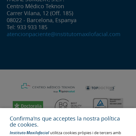
Centro Médico Teknon
Carrer Vilana, 12 (Off. 185)
08022 - Barcelona, Espanya
Tel: 933 933 185
atencionpaciente@institutomaxilofacial.com
Confirma'ns que acceptes la nostra política
de cookies.
Instituto Maxilofacial
utilitza cookies pròpies i de tercers amb