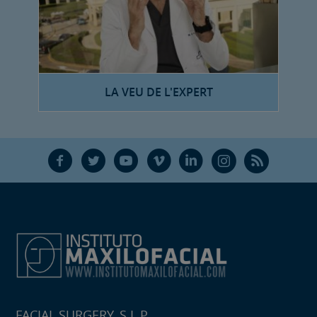
LA VEU DE L'EXPERT
F
T
Y
V
L
Ñ
R
FACIAL SURGERY, S.L.P.