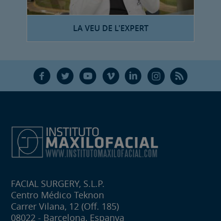
LA VEU DE L'EXPERT
F
T
Y
V
L
Ñ
R
FACIAL SURGERY, S.L.P.
Centro Médico Teknon
Carrer Vilana, 12 (Off. 185)
08022 - Barcelona, Espanya