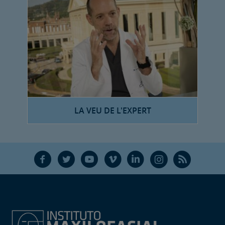
LA VEU DE L'EXPERT
F
T
Y
V
L
Ñ
R