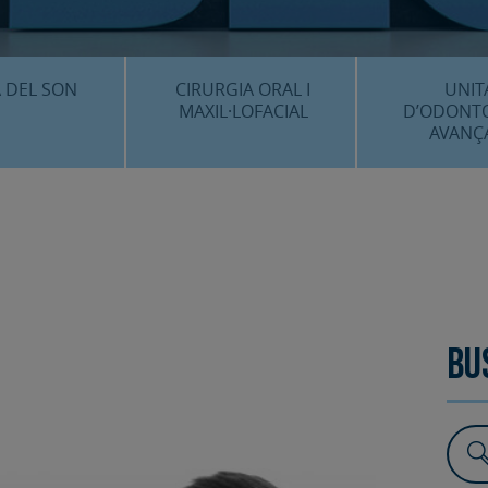
CENTRE 
O
 DEL SON
CIRURGIA ORAL I
UNIT
MAXIL·LOFACIAL
D’ODONT
AVANÇ
È ÉS…?
¿QUÈ ÉS…?
IMPLANTS 
EDIMENTS
PROCEDIMENTS
ESTÈTICA 
ICACIÓ 3D
FAQS
ALTRES PROC
 CLÍNICS
FAQS
Bu