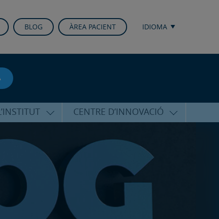
BLOG
ÀREA PACIENT
IDIOMA
A
’INSTITUT
CENTRE D’INNOVACIÓ
RICO HERNÁNDEZ
ÚLTIMES TECNOLOGIES
ALFARO
CONFERÈNCIES I CONGRESSOS
EQUIP
FORMACIÓ
PERSONALITZADA
PUBLICACIONS CIENTÍFIQUES
T DE SUPORT
ICOLÒGIC
LA VEU DE L’EXPERT
INTERNACIONALS