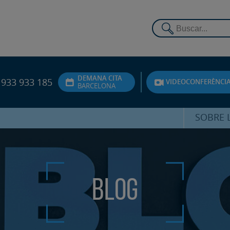
DEMANA CITA
933 933 185
VIDEOCONFERÈNCI
BARCELONA
SOBRE L
DR. FEDE
ATENCIÓ 
Blog
UNITA
PS
SERVEIS 