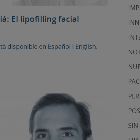
IMP
: El lipofilling facial
IN
INT
 disponible en Español i English.
NOT
NUE
PAC
PER
POS
SIN