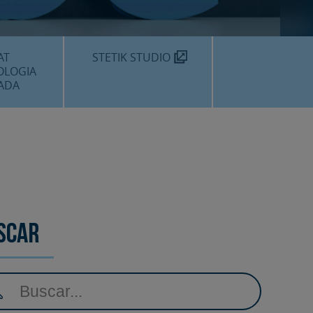
MÈDIC TEKNON
N SOM?
AT
STETIK STUDIO
OLOGIA
ADA
DENTALS
DENTAL
EDIMENTS
scar