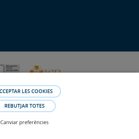
CCEPTAR LES COOKIES
REBUTJAR TOTES
Canviar preferències
 Les fotos i els testimonis dels pacients identificables que