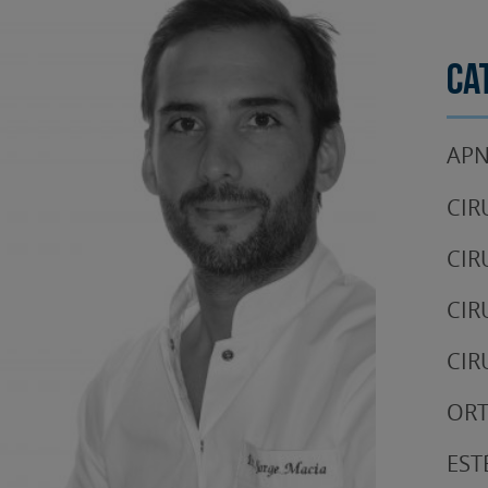
Ca
APN
CIR
CIR
CIR
CIR
OR
EST