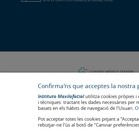
Confirma'ns que acceptes la nostra p
Instituto Maxilofacial
utilitza cookies pròpies i 
i tècniques: tractant les dades necessàries per 
basats en els hàbits de navegació de l'Usuari.
O
Última actualització: 2023
Pot acceptar totes les cookies pitjant a "Accepta
Num. d'autorització de centre sanitari: E08646940
rebutjar-ne l'ús al botó de "Canviar preferències
La informació present a la web no reemplaça sinó complementa la 