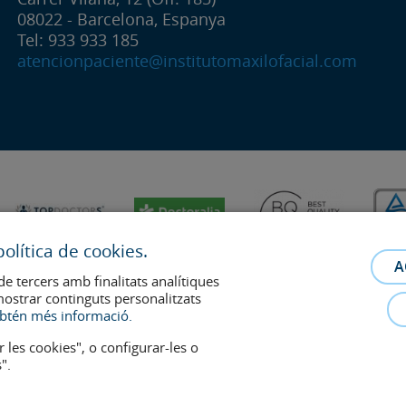
08022 - Barcelona, Espanya
Tel: 933 933 185
atencionpaciente@institutomaxilofacial.com
olítica de cookies.
A
de tercers amb finalitats analítiques
mostrar continguts personalitzats
btén més informació.
r les cookies", o configurar-les o
".
relació metge-pacient. En cas de dubte, consulti amb el metge de referència.