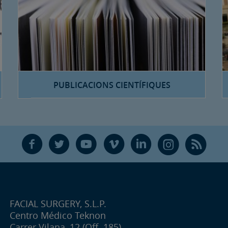
PUBLICACIONS CIENTÍFIQUES
F
T
Y
V
L
Ñ
R
FACIAL SURGERY, S.L.P.
Centro Médico Teknon
Carrer Vilana, 12 (Off. 185)