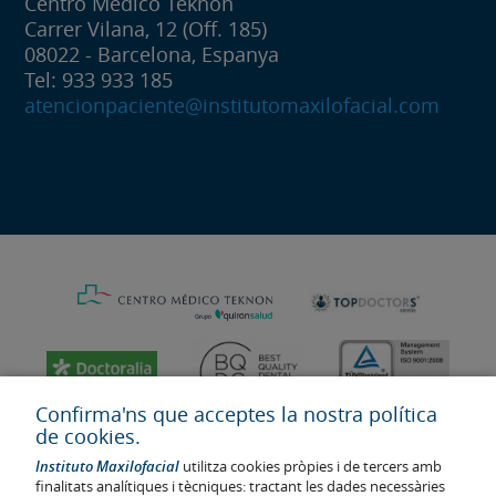
Centro Médico Teknon
Carrer Vilana, 12 (Off. 185)
08022 - Barcelona, Espanya
Tel: 933 933 185
atencionpaciente@institutomaxilofacial.com
Confirma'ns que acceptes la nostra política
de cookies.
Instituto Maxilofacial
utilitza cookies pròpies i de tercers amb
finalitats analítiques i tècniques: tractant les dades necessàries