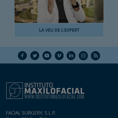
LA VEU DE L'EXPERT
F
T
Y
V
L
Ñ
R
FACIAL SURGERY, S.L.P.