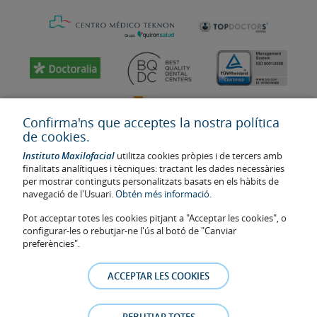
Confirma'ns que acceptes la nostra política
de cookies.
Instituto Maxilofacial
utilitza cookies pròpies i de tercers amb
finalitats analítiques i tècniques: tractant les dades necessàries
per mostrar continguts personalitzats basats en els hàbits de
navegació de l'Usuari.
Obtén més informació.
Última actualització: 2023
Pot acceptar totes les cookies pitjant a "Acceptar les cookies", o
Num. d'autorització de centre sanitari: E08646940
configurar-les o rebutjar-ne l'ús al botó de "Canviar
preferències".
La informació present a la web no reemplaça sinó complementa la
relació metge-pacient. En cas de dubte, consulti amb el metge de
ACCEPTAR LES COOKIES
referència. Les fotos i els testimonis dels pacients identificables que
apareixen a la web estan publicades amb el seu consentiment i es
retiraran a qualsevol moment a petició dels pacients.