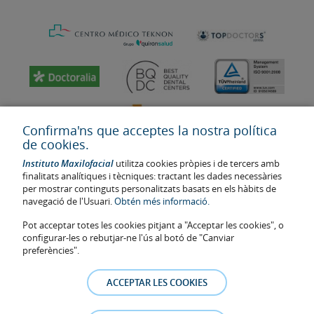
Confirma'ns que acceptes la nostra política
de cookies.
Instituto Maxilofacial
utilitza cookies pròpies i de tercers amb
finalitats analítiques i tècniques: tractant les dades necessàries
per mostrar continguts personalitzats basats en els hàbits de
navegació de l'Usuari.
Obtén més informació.
Última actualització: 2023
Pot acceptar totes les cookies pitjant a "Acceptar les cookies", o
Num. d'autorització de centre sanitari: E08646940
configurar-les o rebutjar-ne l'ús al botó de "Canviar
preferències".
La informació present a la web no reemplaça sinó complementa la
relació metge-pacient. En cas de dubte, consulti amb el metge de
ACCEPTAR LES COOKIES
referència. Les fotos i els testimonis dels pacients identificables que
apareixen a la web estan publicades amb el seu consentiment i es
retiraran a qualsevol moment a petició dels pacients.