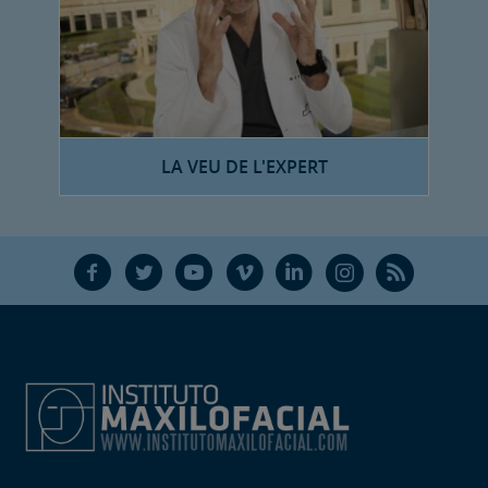
LA VEU DE L'EXPERT
F
T
Y
V
L
Ñ
R