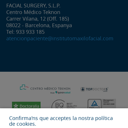
FACIAL SURGERY, S.L.P.
Centro Médico Teknon
Carrer Vilana, 12 (Off. 185)
08022 - Barcelona, Espanya
Tel: 933 933 185
atencionpaciente@institutomaxilofacial.com
Confirma'ns que acceptes la nostra política
de cookies.