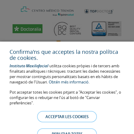
Confirma'ns que acceptes la nostra política
de cookies.
Instituto Maxilofacial
utilitza cookies pròpies i de tercers amb
finalitats analítiques i tècniques: tractant les dades necessàries
per mostrar continguts personalitzats basats en els hàbits de
navegació de l'Usuari.
Obtén més informació.
Última actualització: 2023
Pot acceptar totes les cookies pitjant a "Acceptar les cookies", o
Num. d'autorització de centre sanitari: E08646940
configurar-les o rebutjar-ne l'ús al botó de "Canviar
preferències".
La informació present a la web no reemplaça sinó complementa la
relació metge-pacient. En cas de dubte, consulti amb el metge de
ACCEPTAR LES COOKIES
referència. Les fotos i els testimonis dels pacients identificables que
apareixen a la web estan publicades amb el seu consentiment i es
retiraran a qualsevol moment a petició dels pacients.