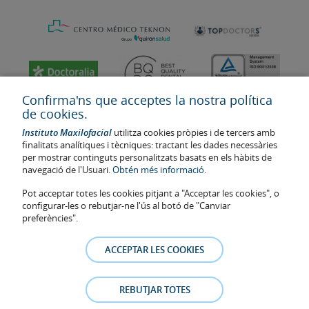
Confirma'ns que acceptes la nostra política
de cookies.
Instituto Maxilofacial
utilitza cookies pròpies i de tercers amb
finalitats analítiques i tècniques: tractant les dades necessàries
per mostrar continguts personalitzats basats en els hàbits de
navegació de l'Usuari.
Obtén més informació.
Pot acceptar totes les cookies pitjant a "Acceptar les cookies", o
configurar-les o rebutjar-ne l'ús al botó de "Canviar
Última actualització: 2023
preferències".
Num. d'autorització de centre sanitari: E08646940
La informació present a la web no reemplaça sinó complementa la
ACCEPTAR LES COOKIES
relació metge-pacient. En cas de dubte, consulti amb el metge de
referència. Les fotos i els testimonis dels pacients identificables que
apareixen a la web estan publicades amb el seu consentiment i es
REBUTJAR TOTES
retiraran a qualsevol moment a petició dels pacients.