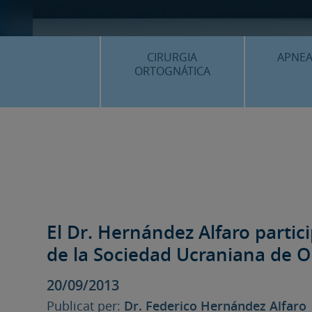
CIRURGIA
APNEA
ORTOGNÁTICA
¿QU
¿QUÈ ÉS…?
PROC
PROCEDIMENTS
PLANIF
SURGERY FIRST
CASOS
CIRURGIA MÍNIMAMENT
INVASIVA
El Dr. Hernández Alfaro partic
PLANIFICACIÓ 3D
de la Sociedad Ucraniana de 
FAQS
20/09/2013
CASOS CLÍNICS
Publicat per:
Dr. Federico Hernández Alfaro