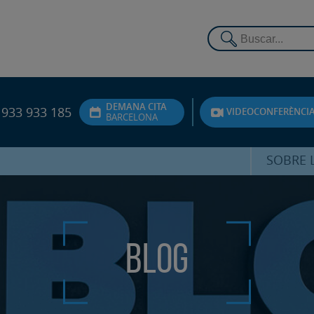
DEMANA CITA
933 933 185
VIDEOCONFERÈNCI
BARCELONA
SOBRE L
DR. FEDE
ATENCIÓ 
Blog
UNITA
PS
SERVEIS 