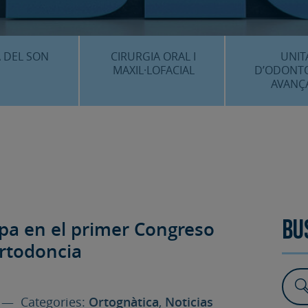
CENTRE 
O
 DEL SON
CIRURGIA ORAL I
UNIT
MAXIL·LOFACIAL
D’ODONT
AVANÇ
È ÉS…?
¿QUÈ ÉS…?
IMPLANTS 
EDIMENTS
PROCEDIMENTS
ESTÈTICA 
ICACIÓ 3D
FAQS
ALTRES PROC
 CLÍNICS
ipa en el primer Congreso
FAQS
Bu
Ortodoncia
— Categories:
Ortognàtica
,
Noticias