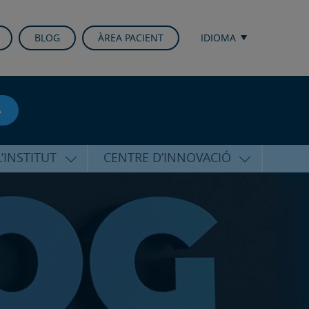
BLOG
ÀREA PACIENT
IDIOMA
A
’INSTITUT
CENTRE D’INNOVACIÓ
RICO HERNÁNDEZ
ÚLTIMES TECNOLOGIES
ALFARO
CONFERÈNCIES I CONGRESSOS
EQUIP
FORMACIÓ
PERSONALITZADA
PUBLICACIONS CIENTÍFIQUES
T DE SUPORT
ICOLÒGIC
LA VEU DE L’EXPERT
INTERNACIONALS