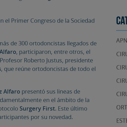
Ca
n el Primer Congreso de la Sociedad
APN
 más de 300 ortodoncistas llegados de
Alfaro
, participaron, entre otros, el
CIR
 Profesor Roberto Justus, presidente
CIR
s
, que reúne ortodoncistas de todo el
CIR
 Alfaro
presentó sus lineas de
CIR
ndamentalmente en el ámbito de la
OR
rotocolo
Surgery First
. Este último
articipantes por su novedad.
EST