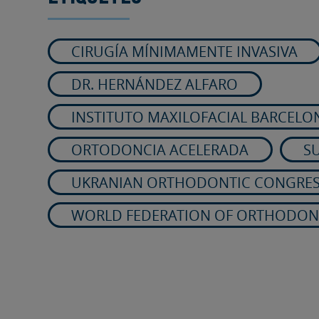
CIRUGÍA MÍNIMAMENTE INVASIVA
DR. HERNÁNDEZ ALFARO
INSTITUTO MAXILOFACIAL BARCELO
ORTODONCIA ACELERADA
SU
UKRANIAN ORTHODONTIC CONGRE
WORLD FEDERATION OF ORTHODON