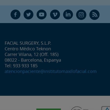
F
T
Y
V
L
Ñ
R
FACIAL SURGERY, S.L.P.
Centro Médico Teknon
Carrer Vilana, 12 (Off. 185)
08022 - Barcelona, Espanya
Tel: 933 933 185
atencionpaciente@institutomaxilofacial.com