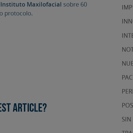
l
Instituto Maxilofacial
sobre 60
IMP
o protocolo.
IN
INT
NOT
NUE
PAC
PER
POS
est article?
SIN