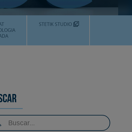
MÈDIC TEKNON
N SOM?
AT
STETIK STUDIO
OLOGIA
ADA
DENTALS
DENTAL
EDIMENTS
scar