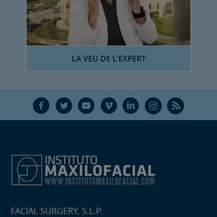
LA VEU DE L'EXPERT
F
T
Y
V
L
Ñ
R
FACIAL SURGERY, S.L.P.