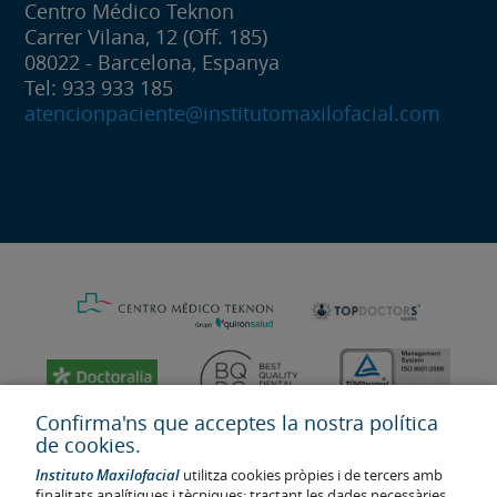
Centro Médico Teknon
Carrer Vilana, 12 (Off. 185)
08022 - Barcelona, Espanya
Tel: 933 933 185
atencionpaciente@institutomaxilofacial.com
Confirma'ns que acceptes la nostra política
de cookies.
Instituto Maxilofacial
utilitza cookies pròpies i de tercers amb
finalitats analítiques i tècniques: tractant les dades necessàries